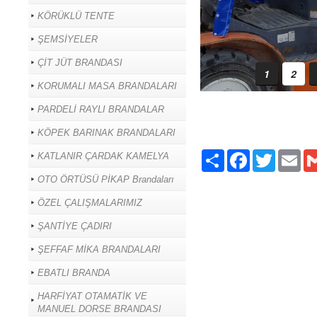
KÖRÜKLÜ TENTE
ŞEMSİYELER
ÇİT JÜT BRANDASI
1
2
KORUMALI MASA BRANDALARI
PARDELİ RAYLI BRANDALAR
KÖPEK BARINAK BRANDALARI
Paylaş
Facebook
Twitter
Ema
KATLANIR ÇARDAK KAMELYA
OTO ÖRTÜSÜ PİKAP Brandaları
ÖZEL ÇALIŞMALARIMIZ
ŞANTİYE ÇADIRI
ŞEFFAF MİKA BRANDALARI
EBATLI BRANDA
HARFİYAT OTAMATİK VE
MANUEL DORSE BRANDASI