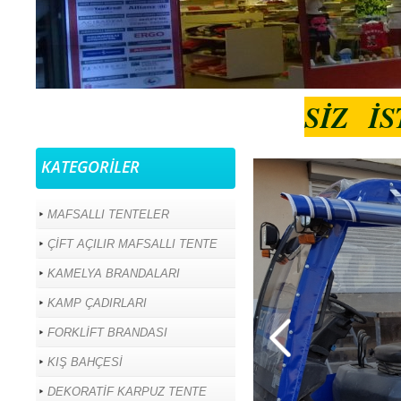
SİZ İ
KATEGORİLER
MAFSALLI TENTELER
ÇİFT AÇILIR MAFSALLI TENTE
KAMELYA BRANDALARI
KAMP ÇADIRLARI
FORKLİFT BRANDASI
KIŞ BAHÇESİ
DEKORATİF KARPUZ TENTE