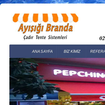
0
ANA SAYFA
BİZ KİMİZ
REFER