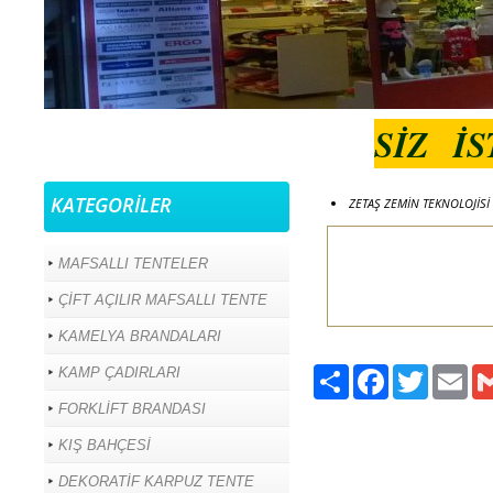
SİZ İ
KATEGORİLER
ZETAŞ ZEMİN TEKNOLOJİSİ 
MAFSALLI TENTELER
ÇİFT AÇILIR MAFSALLI TENTE
KAMELYA BRANDALARI
Paylaş
Facebook
Twitter
Ema
KAMP ÇADIRLARI
FORKLİFT BRANDASI
KIŞ BAHÇESİ
DEKORATİF KARPUZ TENTE