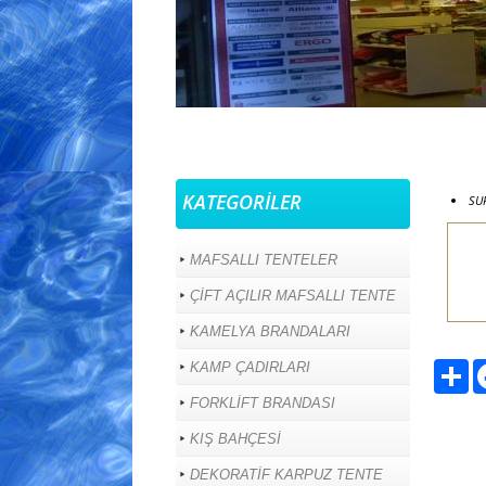
MAFSALLI TENTE
KATEGORİLER
SUR
MAFSALLI TENTELER
ÇİFT AÇILIR MAFSALLI TENTE
KAMELYA BRANDALARI
Pa
KAMP ÇADIRLARI
FORKLİFT BRANDASI
KIŞ BAHÇESİ
DEKORATİF KARPUZ TENTE