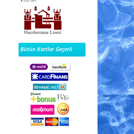
HAYDARPAŞA LİSESİ
Bütün Kartlar Geçerli
BİLGİ KOLEJİ EĞİTİM
KURUMLARI A.Ş
İSTANBUL BEYOĞLU GÖZ