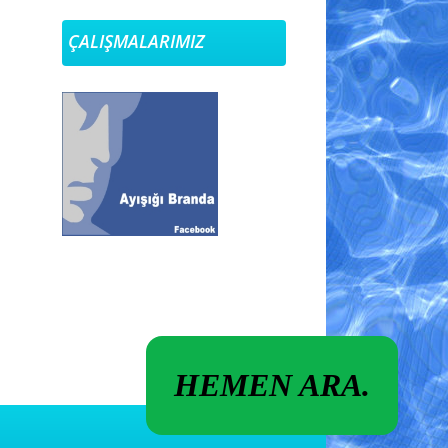
EĞİTİM VE ARAŞTIRMA HASTANESİ
ÇALIŞMALARIMIZ
SOLMAZ
DÜNYA GÖZ HASTANESİ
HEMEN ARA.