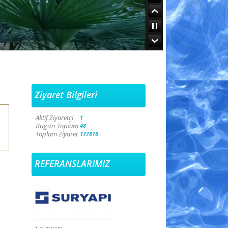
8
9
10
11
12
13
Ziyaret Bilgileri
14
Aktif Ziyaretçi
1
15
Bugün Toplam
48
Toplam Ziyaret
177818
REFERANSLARIMIZ
SUR YAPI