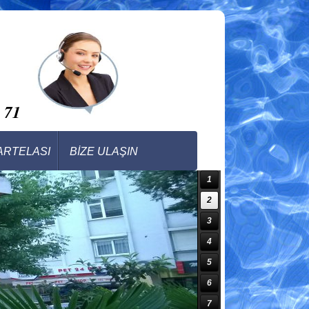
 71
ARTELASI
BİZE ULAŞIN
1
2
3
4
5
6
7