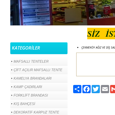
SİZ İ
KATEGORİLER
ÇEKMEKÖY AĞIZ VE DİŞ SAL
MAFSALLI TENTELER
ÇİFT AÇILIR MAFSALLI TENTE
KAMELYA BRANDALARI
Paylaş
Facebook
Twitter
Ema
KAMP ÇADIRLARI
FORKLİFT BRANDASI
KIŞ BAHÇESİ
DEKORATİF KARPUZ TENTE