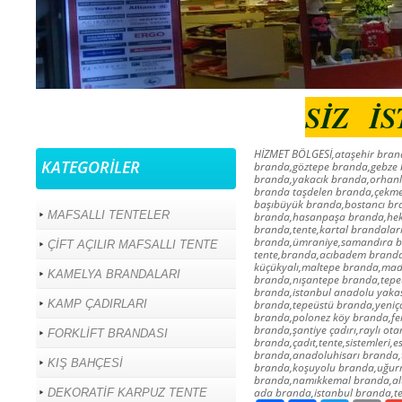
SİZ İ
HİZMET BÖLGESİ,ataşehir bra
KATEGORİLER
branda,göztepe branda,gebze 
branda,yakacık branda,orhanlı
branda taşdelen branda,çekme
başıbüyük branda,bostancı br
MAFSALLI TENTELER
branda,hasanpaşa branda,heki
branda,tente,kartal brandalar
branda,ümraniye,samandıra br
ÇİFT AÇILIR MAFSALLI TENTE
tente,branda,acıbadem branda
küçükyalı,maltepe branda,mad
KAMELYA BRANDALARI
branda,nışantepe branda,tepe
branda,istanbul anadolu yaka
KAMP ÇADIRLARI
branda,tepeüstü branda,yeniç
branda,polonez köy branda,fe
branda,şantiye çadırı,raylı ota
FORKLİFT BRANDASI
branda,çadıt,tente,sistemleri
branda,anadoluhisarı branda,t
KIŞ BAHÇESİ
branda,koşuyolu branda,uğurm
branda,namıkkemal branda,alt
ada branda,istanbul branda,te
DEKORATİF KARPUZ TENTE