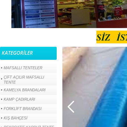
SİZ İ
KATEGORİLER
MAFSALLI TENTELER
ÇİFT AÇILIR MAFSALLI
TENTE
KAMELYA BRANDALARI
KAMP ÇADIRLARI
FORKLİFT BRANDASI
KIŞ BAHÇESİ